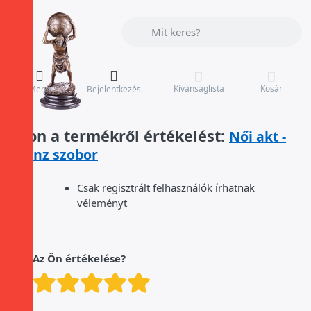
Adja meg a keresőszót. Az első találat
Kívánságlista
Kosár
Menü
Bejelentkezés
Írjon a termékről értékelést:
Női akt -
bronz szobor
Csak regisztrált felhasználók írhatnak
véleményt
Az Ön értékelése?
Értékelés: 1 a oldalról. 5
Értékelés: 2 a oldalról.
Értékelés: 3 a oldalró
Értékelés: 4 a olda
Értékelés: 5 a o